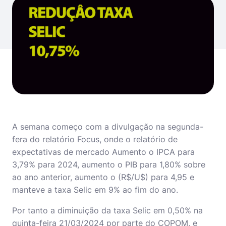
A semana começo com a divulgação na segunda-
fera do relatório Focus, onde o relatório de
expectativas de mercado Aumento o IPCA para
3,79% para 2024, aumento o PIB para 1,80% sobre
ao ano anterior, aumento o (R$/U$) para 4,95 e
manteve a taxa Selic em 9% ao fim do ano.
Por tanto a diminuição da taxa Selic em 0,50% na
quinta-feira 21/03/2024 por parte do COPOM, e