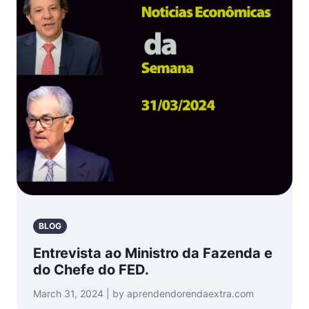
BLOG
Entrevista ao Ministro da Fazenda e
do Chefe do FED.
March 31, 2024 | by aprendendorendaextra.com